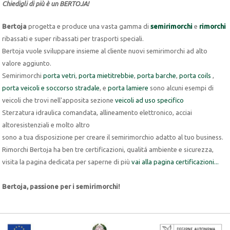
Chiedigli di più è un BERTOJA!
Bertoja
progetta e produce una vasta gamma di
semirimorchi
e
rimorchi
ribassati e super ribassati per trasporti speciali.
Bertoja vuole sviluppare insieme al cliente nuovi semirimorchi ad alto
valore aggiunto.
Semirimorchi
porta vetri
,
porta mietitrebbie
,
porta barche
,
porta coils
,
porta veicoli e soccorso stradale
, e
porta lamiere
sono alcuni esempi di
veicoli che trovi nell'apposita sezione
veicoli ad uso specifico
Sterzatura idraulica comandata, allineamento elettronico, acciai
altoresistenziali e molto altro
sono a tua disposizione per creare il semirimorchio adatto al tuo business.
Rimorchi Bertoja ha ben tre certificazioni, qualitá ambiente e sicurezza,
visita la pagina dedicata per saperne di più
vai alla pagina certificazioni...
Bertoja, passione per i semirimorchi!